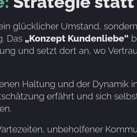
:
Strategie statt
ein glücklicher Umstand, sondern
g. Das
„Konzept Kundenliebe“
br
ung und setzt dort an, wo Vertrau
igenen Haltung und der Dynamik i
schätzung erfährt und sich selbst
en.
artezeiten, unbeholfener Kommun