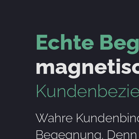
Echte Be
magnetisc
Kundenbezieh
Wahre Kundenbind
Begegnung. Denn d