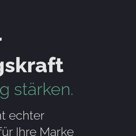
r
skraft
 stärken.
t echter
ür Ihre Marke