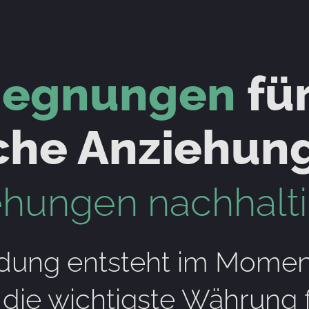
gegnungen
fü
he Anziehung
ungen nachhaltig
ung entsteht im Momen
ie wichtigste Währung f