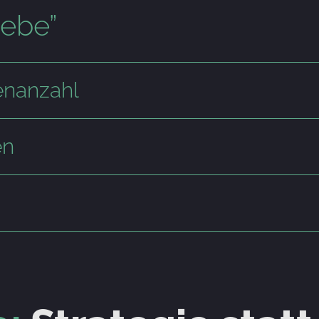
iebe”
enanzahl
en