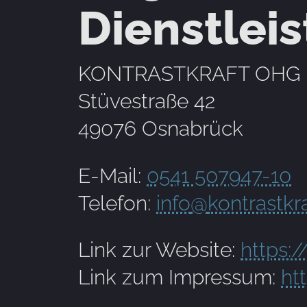
Dienstlei
KONTRASTKRAFT OHG
Stüvestraße 42
49076 Osnabrück
E-Mail:
0541 507947-10
Telefon:
info
@
kontrastkr
Link zur Website:
https:/
Link zum Impressum:
ht