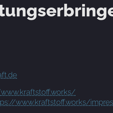
stungserbring
aft.de
/www.kraftstoff.works/
tps://www.kraftstoff.works/impr